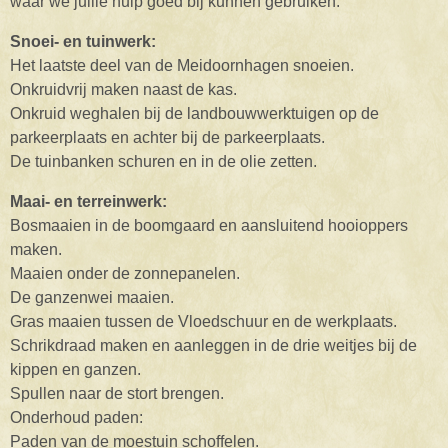
waar we jullie hulp goed bij kunnen gebruiken:
Snoei- en tuinwerk:
Het laatste deel van de Meidoornhagen snoeien.
Onkruidvrij maken naast de kas.
Onkruid weghalen bij de landbouwwerktuigen op de
parkeerplaats en achter bij de parkeerplaats.
De tuinbanken schuren en in de olie zetten.
Maai- en terreinwerk:
Bosmaaien in de boomgaard en aansluitend hooioppers
maken.
Maaien onder de zonnepanelen.
De ganzenwei maaien.
Gras maaien tussen de Vloedschuur en de werkplaats.
Schrikdraad maken en aanleggen in de drie weitjes bij de
kippen en ganzen.
Spullen naar de stort brengen.
Onderhoud paden:
Paden van de moestuin schoffelen.