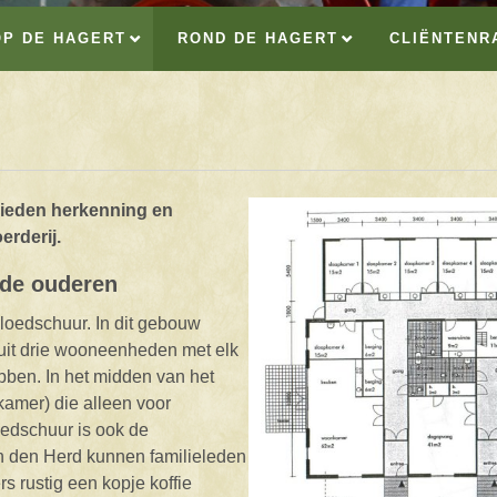
OP DE HAGERT
ROND DE HAGERT
CLIËNTENR
 bieden herkenning en
rderij.
de ouderen
loedschuur. In dit gebouw
uit drie wooneenheden met elk
ben. In het midden van het
kamer) die alleen voor
oedschuur is ook de
n den Herd kunnen familieleden
rs rustig een kopje koffie