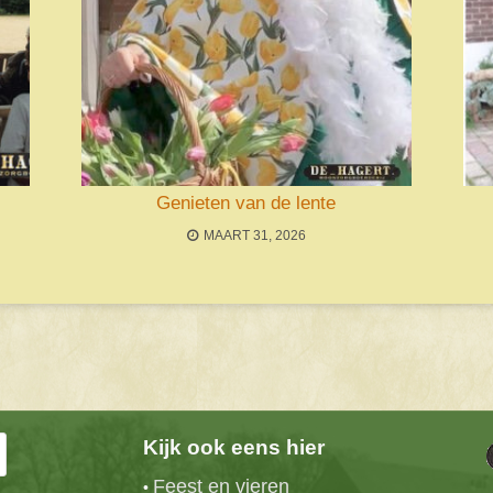
Genieten van de lente
MAART 31, 2026
Kijk ook eens hier
Feest en vieren
•