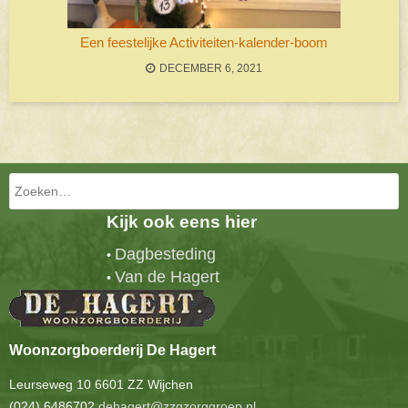
Een feestelijke Activiteiten-kalender-boom
DECEMBER 6, 2021
Bericht navigatie
Zoeken
Kijk ook eens hier
Dagbesteding
•
Van de Hagert
•
Woonzorgboerderij De Hagert
Leurseweg 10 6601 ZZ Wijchen
(024) 6486702
dehagert@zzgzorggroep.nl