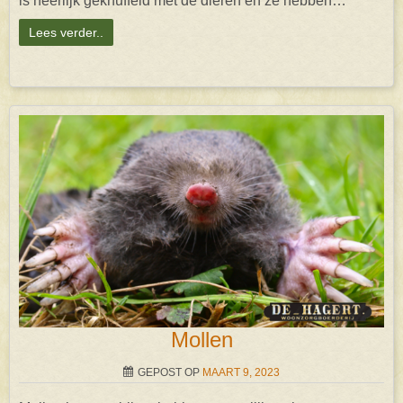
is heerlijk geknuffeld met de dieren en ze hebben…
Lees verder..
Mollen
GEPOST OP
MAART 9, 2023