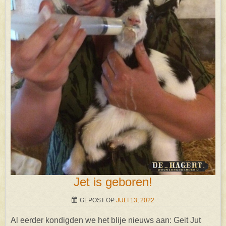
Jet is geboren!
GEPOST OP
JULI 13, 2022
Al eerder kondigden we het blije nieuws aan: Geit Jut