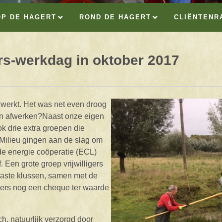
OP DE HAGERT
ROND DE HAGERT
CLIËNTENR
ers-werkdag in oktober 2017
ewerkt. Het was net even droog
on afwerken?Naast onze eigen
ok drie extra groepen die
 Milieu gingen aan de slag om
 de energie coöperatie (ECL)
. Een grote groep vrijwilligers
vaste klussen, samen met de
igers nog een cheque ter waarde
h, natuurlijk verzorgd door