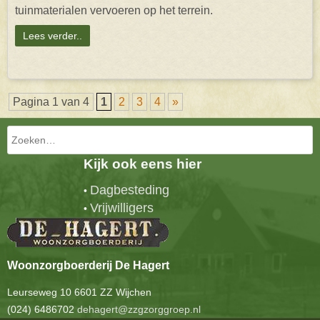
tuinmaterialen vervoeren op het terrein.
Lees verder..
Pagina 1 van 4
1
2
3
4
»
Zoeken
Kijk ook eens hier
Dagbesteding
•
Vrijwilligers
•
Woonzorgboerderij De Hagert
Leurseweg 10 6601 ZZ Wijchen
(024) 6486702
dehagert@zzgzorggroep.nl