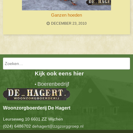
Ganzen hoeden
DECEMBER 23, 2010
Bericht navigatie
Zoeken
Kijk ook eens hier
Boerenbedrijf
•
Woonzorgboerderij De Hagert
Leurseweg 10 6601 ZZ Wijchen
(024) 6486702
dehagert@zzgzorggroep.nl